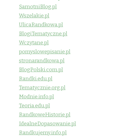
SamotniBlog.pl
Wszelakie.pl
UlicaRandkowa.pl
BlogiTematyczne.pl
Wczytane.pl
pomyslowepisanie.pl
stronarandkowa.pl
BlogPolski.com.pl
Randki.edu.pl
Tematycznie.org.pl
Modnie.info.pl
Teoria.edu.pl
RandkoweHistorie.pl
IdealneDopasowanie.pl
Randkujemy.info.pl