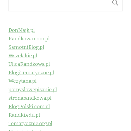
S
DonMajk.pl
Randkowa.com.pl
SamotniBlog.pl
Wszelakie.pl
UlicaRandkowa.pl
BlogiTematyczne.pl
Wczytane.pl
pomyslowepisanie.pl
stronarandkowa.pl
BlogPolski.com.pl
Randki.edu.pl
Tematycznie.org.pl