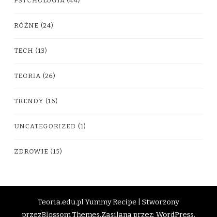
PSYCHOLOGIA
(44)
RÓŻNE
(24)
TECH
(13)
TEORIA
(26)
TRENDY
(16)
UNCATEGORIZED
(1)
ZDROWIE
(15)
Teoria.edu.pl
Yummy Recipe | Stworzony
przez
Blossom Themes
.Zasilana przez:
WordPress
.