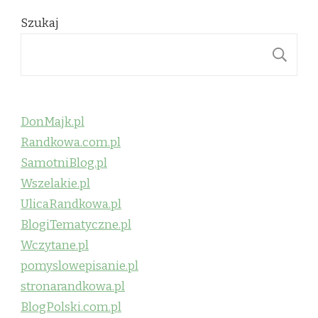
Szukaj
S
DonMajk.pl
Randkowa.com.pl
SamotniBlog.pl
Wszelakie.pl
UlicaRandkowa.pl
BlogiTematyczne.pl
Wczytane.pl
pomyslowepisanie.pl
stronarandkowa.pl
BlogPolski.com.pl