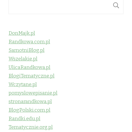
S
DonMajk.pl
Randkowa.com.pl
SamotniBlog.pl
Wszelakie.pl
UlicaRandkowa.pl
BlogiTematyczne.pl
Wczytane.pl
pomyslowepisanie.pl
stronarandkowa.pl
BlogPolski.com.pl
Randki.edu.pl
Tematycznie.org.pl