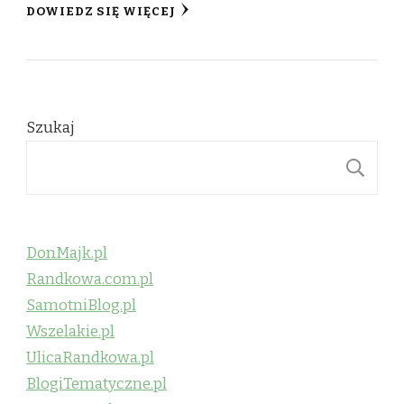
DOWIEDZ SIĘ WIĘCEJ
Szukaj
S
DonMajk.pl
Randkowa.com.pl
SamotniBlog.pl
Wszelakie.pl
UlicaRandkowa.pl
BlogiTematyczne.pl