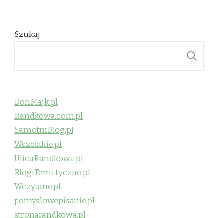
Szukaj
S
DonMajk.pl
Randkowa.com.pl
SamotniBlog.pl
Wszelakie.pl
UlicaRandkowa.pl
BlogiTematyczne.pl
Wczytane.pl
pomyslowepisanie.pl
stronarandkowa.pl