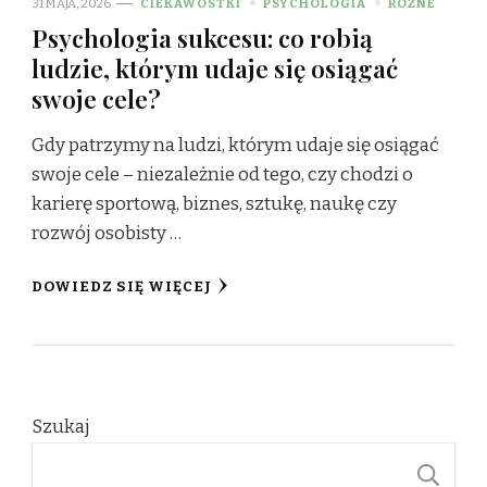
31 MAJA, 2026
CIEKAWOSTKI
PSYCHOLOGIA
RÓŻNE
Psychologia sukcesu: co robią
ludzie, którym udaje się osiągać
swoje cele?
Gdy patrzymy na ludzi, którym udaje się osiągać
swoje cele – niezależnie od tego, czy chodzi o
karierę sportową, biznes, sztukę, naukę czy
rozwój osobisty …
DOWIEDZ SIĘ WIĘCEJ
Szukaj
S