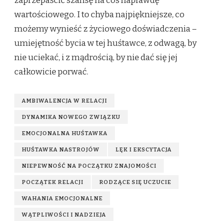
zaprzepaścić szansę na coś naprawdę
wartościowego. I to chyba najpiękniejsze, co
możemy wynieść z życiowego doświadczenia –
umiejętność bycia w tej huśtawce, z odwagą, by
nie uciekać, i z mądrością, by nie dać się jej
całkowicie porwać.
AMBIWALENCJA W RELACJI
DYNAMIKA NOWEGO ZWIĄZKU
EMOCJONALNA HUŚTAWKA
HUŚTAWKA NASTROJÓW
LĘK I EKSCYTACJA
NIEPEWNOŚĆ NA POCZĄTKU ZNAJOMOŚCI
POCZĄTEK RELACJI
RODZĄCE SIĘ UCZUCIE
WAHANIA EMOCJONALNE
WĄTPLIWOŚCI I NADZIEJA