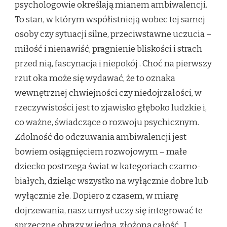
psychologowie określają mianem ambiwalencji.
To stan, w którym współistnieją wobec tej samej
osoby czy sytuacji silne, przeciwstawne uczucia –
miłość i nienawiść, pragnienie bliskości i strach
przed nią, fascynacja i niepokój
. Choć na pierwszy
rzut oka może się wydawać, że to oznaka
wewnętrznej chwiejności czy niedojrzałości, w
rzeczywistości jest to zjawisko głęboko ludzkie i,
co ważne, świadczące o rozwoju psychicznym.
Zdolność do odczuwania ambiwalencji jest
bowiem osiągnięciem rozwojowym – małe
dziecko postrzega świat w kategoriach czarno-
białych, dzieląc wszystko na wyłącznie dobre lub
wyłącznie złe. Dopiero z czasem, w miarę
dojrzewania, nasz umysł uczy się integrować te
sprzeczne obrazy w jedną, złożoną całość
. I