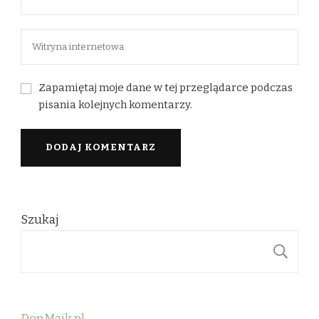
Zapamiętaj moje dane w tej przeglądarce podczas
pisania kolejnych komentarzy.
Szukaj
S
DonMajk.pl