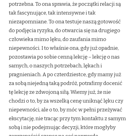
potrzebna. To ona sprawia, że początki relacji są
tak fascynujące, tak intensywne i tak
niezapomniane. To ona testuje naszą gotowość
do podjęcia ryzyka, do otwarcia się na drugiego
człowieka mimo lęku, do zaufania mimo
niepewności. I to właśnie ona, gdy już opadnie,
pozostawia po sobie cenną lekcję – lekcję o nas
samych, o naszych potrzebach, lękach i
pragnieniach. A po czterdziestce, gdy mamy już
za sobą niejedną taką podróż, potrafimy docenić
tę lekcję ze zdwojoną siłą. Wiemy już, że nie
chodzi o to, by za wszelką cenę uniknąć lęku czy
niepewności, ale o to, by móc w pełni przeżywać
ekscytację, nie tracąc przy tym kontaktu z samym
sobą i nie podejmując decyzji, które mogłyby