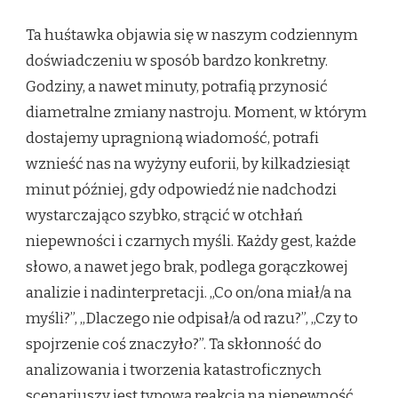
Ta huśtawka objawia się w naszym codziennym
doświadczeniu w sposób bardzo konkretny.
Godziny, a nawet minuty, potrafią przynosić
diametralne zmiany nastroju. Moment, w którym
dostajemy upragnioną wiadomość, potrafi
wznieść nas na wyżyny euforii, by kilkadziesiąt
minut później, gdy odpowiedź nie nadchodzi
wystarczająco szybko, strącić w otchłań
niepewności i czarnych myśli. Każdy gest, każde
słowo, a nawet jego brak, podlega gorączkowej
analizie i nadinterpretacji. „Co on/ona miał/a na
myśli?”, „Dlaczego nie odpisał/a od razu?”, „Czy to
spojrzenie coś znaczyło?”. Ta skłonność do
analizowania i tworzenia katastroficznych
scenariuszy jest typową reakcją na niepewność,