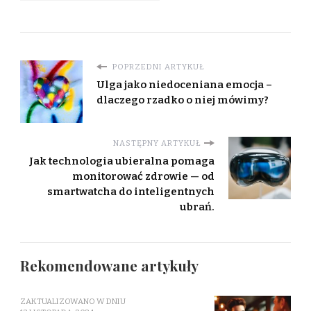
POPRZEDNI ARTYKUŁ
Ulga jako niedoceniana emocja –
dlaczego rzadko o niej mówimy?
NASTĘPNY ARTYKUŁ
Jak technologia ubieralna pomaga
monitorować zdrowie — od
smartwatcha do inteligentnych
ubrań.
Rekomendowane artykuły
ZAKTUALIZOWANO W DNIU