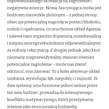
odpowiedzialnego za reakcję na zagrożenie i
negatywne emocje
. Nowa, fascynująca osoba jest
bodźcem niezwykle złożonym – z jednej strony
obiecuje potencjalną nagrodę w postaci bliskości,
miłości i spełnienia, co uruchomia układ dążenia
i zalewa nasz organizm dopaminą, noradrenaliną
i innymi neuroprzekaźnikami odpowiedzialnymi
za euforię i ekscytację. Z drugiej jednak, jako ktoś
nieznany, nieprzewidywalny, stanowi również
potencjalne zagrożenie – może nas zranić,
odrzucić, rozczarować. To z kolei aktywuje układ
unikania, wywołując lęk, niepokój i czujność. Te
dwa systemy, uruchomione jednocześnie przez
ten sam bodziec, prowadzą do intensywnego
konfliktu motywacyjnego, który przeżywamy
właśnie jako emocjonalną huśtawkę.