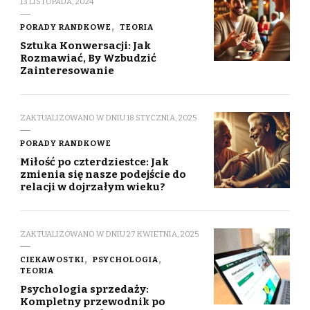
13 LISTOPADA, 2024
PORADY RANDKOWE
TEORIA
Sztuka Konwersacji: Jak
Rozmawiać, By Wzbudzić
Zainteresowanie
ZAKTUALIZOWANO W DNIU
18 STYCZNIA, 2025
PORADY RANDKOWE
Miłość po czterdziestce: Jak
zmienia się nasze podejście do
relacji w dojrzałym wieku?
ZAKTUALIZOWANO W DNIU
27 KWIETNIA, 2025
CIEKAWOSTKI
PSYCHOLOGIA
TEORIA
Psychologia sprzedaży:
Kompletny przewodnik po