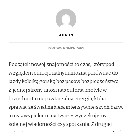
ADMIN
DO
ZOSTAW KOMENTARZ
EKSCYTACJA
CZY
Początek nowej znajomości to czas, który pod
LĘK?
EMOCJONALNA
względem emocjonalnym można porównać do
HUŚTAWKA
jazdy kolejką górską bez pasów bezpieczeństwa.
POCZĄTKU
ZNAJOMOŚCI
Z jednej strony unosi nas euforia, motyle w
brzuchu i ta niepowtarzalna energia, która
sprawia, że świat nabiera intensywniejszych barw,
a my z wypiekami na twarzy wyczekujemy
kolejnej wiadomości czy spotkania. Z drugiej