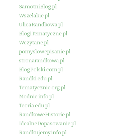
SamotniBlog.pl
Wszelakie.pl
UlicaRandkowa.pl
BlogiTematyczne.pl
Wczytane.pl
pomyslowepisanie.pl
stronarandkowa.pl
BlogPolski.com.pl
Randki.edu.pl
Tematycznie.org.pl
Modnie.info.pl
Teoria.edu.pl
RandkoweHistorie.pl
IdealneDopasowanie.pl
Randkujemy.info.pl