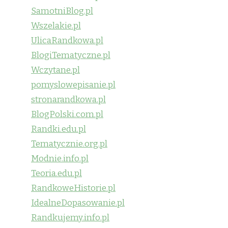
SamotniBlog.pl
Wszelakie.pl
UlicaRandkowa.pl
BlogiTematyczne.pl
Wczytane.pl
pomyslowepisanie.pl
stronarandkowa.pl
BlogPolski.com.pl
Randki.edu.pl
Tematycznie.org.pl
Modnie.info.pl
Teoria.edu.pl
RandkoweHistorie.pl
IdealneDopasowanie.pl
Randkujemy.info.pl