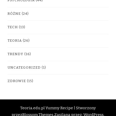
PSYCHOLOGIA
(44)
RÓŻNE
(24)
TECH
(13)
TEORIA
(26)
TRENDY
(16)
UNCATEGORIZED
(1)
ZDROWIE
(15)
Teoria.edu.pl
Yummy Recipe | Stworzony
przez
Blossom Themes
.Zasilana przez:
WordPress
.