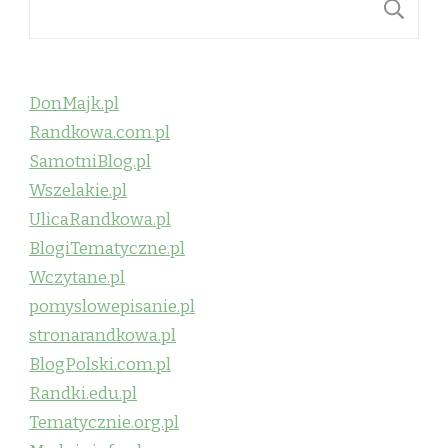
S
DonMajk.pl
Randkowa.com.pl
SamotniBlog.pl
Wszelakie.pl
UlicaRandkowa.pl
BlogiTematyczne.pl
Wczytane.pl
pomyslowepisanie.pl
stronarandkowa.pl
BlogPolski.com.pl
Randki.edu.pl
Tematycznie.org.pl