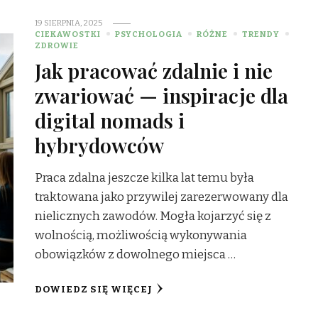
19 SIERPNIA, 2025
CIEKAWOSTKI
PSYCHOLOGIA
RÓŻNE
TRENDY
ZDROWIE
Jak pracować zdalnie i nie
zwariować — inspiracje dla
digital nomads i
hybrydowców
Praca zdalna jeszcze kilka lat temu była
traktowana jako przywilej zarezerwowany dla
nielicznych zawodów. Mogła kojarzyć się z
wolnością, możliwością wykonywania
obowiązków z dowolnego miejsca …
DOWIEDZ SIĘ WIĘCEJ