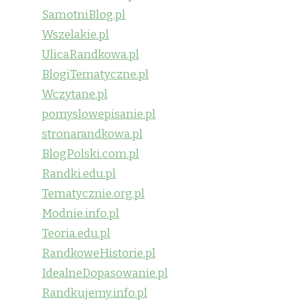
SamotniBlog.pl
Wszelakie.pl
UlicaRandkowa.pl
BlogiTematyczne.pl
Wczytane.pl
pomyslowepisanie.pl
stronarandkowa.pl
BlogPolski.com.pl
Randki.edu.pl
Tematycznie.org.pl
Modnie.info.pl
Teoria.edu.pl
RandkoweHistorie.pl
IdealneDopasowanie.pl
Randkujemy.info.pl