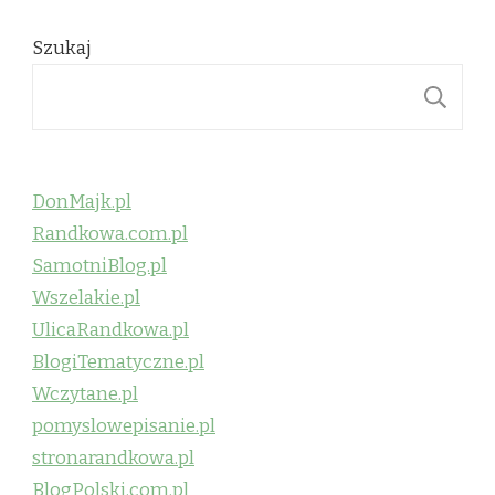
Szukaj
S
DonMajk.pl
Randkowa.com.pl
SamotniBlog.pl
Wszelakie.pl
UlicaRandkowa.pl
BlogiTematyczne.pl
Wczytane.pl
pomyslowepisanie.pl
stronarandkowa.pl
BlogPolski.com.pl