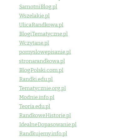
SamotniBlog.pl
Wszelakie.pl
UlicaRandkowa.pl
BlogiTematyczne.pl
Wczytane.pl
pomyslowepisanie.pl
stronarandkowa.pl
BlogPolski.com.pl
Randki.edu.pl
Tematycznie.org.pl
Modnie.info.pl
Teoria.edu.pl
RandkoweHistorie.pl
IdealneDopasowanie.pl
Randkujemy.info.pl