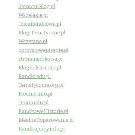
SamotniBlog.pl
Wszelakie.pl
UlicaRandkowa.pl
BlogiTematyczne.pl
Wczytane.pl
pomyslowepisanie.pl
stronarandkowa.pl
BlogPolski.com.pl
Randki.edu.pl
Tematycznie.org.pl
Modnie.info.pl
Teoria.edu.pl
RandkoweHistorie.pl
IdealneDopasowanie.pl
Randkujemy.info.pl