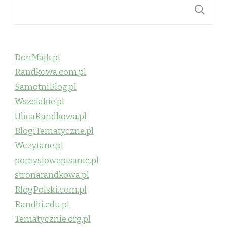
S
DonMajk.pl
Randkowa.com.pl
SamotniBlog.pl
Wszelakie.pl
UlicaRandkowa.pl
BlogiTematyczne.pl
Wczytane.pl
pomyslowepisanie.pl
stronarandkowa.pl
BlogPolski.com.pl
Randki.edu.pl
Tematycznie.org.pl