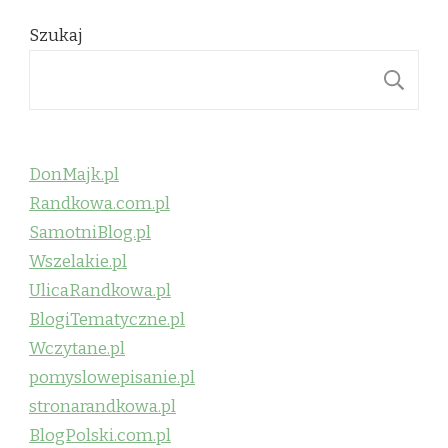
Szukaj
S
DonMajk.pl
Randkowa.com.pl
SamotniBlog.pl
Wszelakie.pl
UlicaRandkowa.pl
BlogiTematyczne.pl
Wczytane.pl
pomyslowepisanie.pl
stronarandkowa.pl
BlogPolski.com.pl