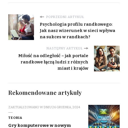
POPRZEDNI ARTYKUŁ
Psychologia profilu randkowego:
Jak nasz wizerunek w sieci wpływa
na sukces w randkach?
NASTĘPNY ARTYKUŁ
Miłość na odległość – jak portale
randkowe łączą ludzi z różnych
miast i krajów
Rekomendowane artykuły
ZAKTUALIZOWANO W DNIU
26 GRUDNIA, 2024
TEORIA
Gry komputerowe w nowym