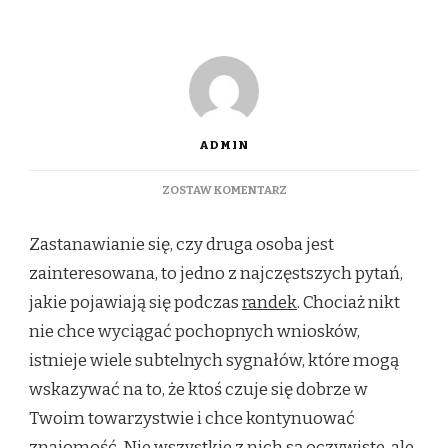
ADMIN
DO
ZOSTAW KOMENTARZ
JAK
ROZPOZNAĆ,
Zastanawianie się, czy druga osoba jest
ŻE
DRUGA
zainteresowana, to jedno z najczęstszych pytań,
OSOBA
jakie pojawiają się podczas
randek
. Chociaż nikt
JEST
ZAINTERESOWANA?
nie chce wyciągać pochopnych wniosków,
SYGNAŁY
istnieje wiele subtelnych sygnałów, które mogą
NA
RANDCE
wskazywać na to, że ktoś czuje się dobrze w
Twoim towarzystwie i chce kontynuować
znajomość. Nie wszystkie z nich są oczywiste, ale