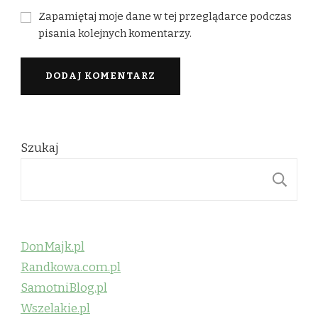
Zapamiętaj moje dane w tej przeglądarce podczas
pisania kolejnych komentarzy.
Szukaj
S
DonMajk.pl
Randkowa.com.pl
SamotniBlog.pl
Wszelakie.pl