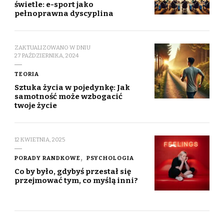
świetle: e-sport jako
pełnoprawna dyscyplina
ZAKTUALIZOWANO W DNIU
27 PAŹDZIERNIKA, 2024
TEORIA
Sztuka życia w pojedynkę: Jak
samotność może wzbogacić
twoje życie
12 KWIETNIA, 2025
PORADY RANDKOWE
PSYCHOLOGIA
Co by było, gdybyś przestał się
przejmować tym, co myślą inni?