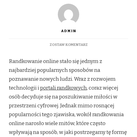
ADMIN
DO
ZOSTAW KOMENTARZ
NAJWIĘKSZE
MITY
Randkowanie online stało się jednym z
O
RANDKOWANIU
najbardziej popularnych sposobów na
ONLINE,
poznawanie nowych ludzi. Wraz z rozwojem
KTÓRE
MUSISZ
technologii i
portali randkowych
, coraz więcej
ZNAĆ
osób decyduje się na poszukiwanie miłości w
przestrzeni cyfrowej. Jednak mimo rosnącej
popularności tego zjawiska, wokół randkowania
online narosło wiele mitów, które często
wpływają na sposób, w jaki postrzegamy tę formę