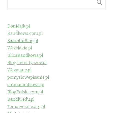
S
DonMajk.pl
Randkowa.com.pl
SamotniBlog.pl
Wszelakie.pl
UlicaRandkowa.pl
BlogiTematyczne.pl
Wczytane.pl
pomyslowepisanie.pl
stronarandkowa.pl
BlogPolski.com.pl
Randki.edu.pl
Tematycznie.org.pl