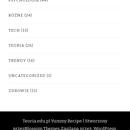
PSYCHOLOGIA
(44)
RÓŻNE
(24)
TECH
(13)
TEORIA
(26)
TRENDY
(16)
UNCATEGORIZED
(1)
ZDROWIE
(15)
Teoria.edu.pl
Yummy Recipe | Stworzony
przez
Blossom Themes
.Zasilana przez:
WordPress
.