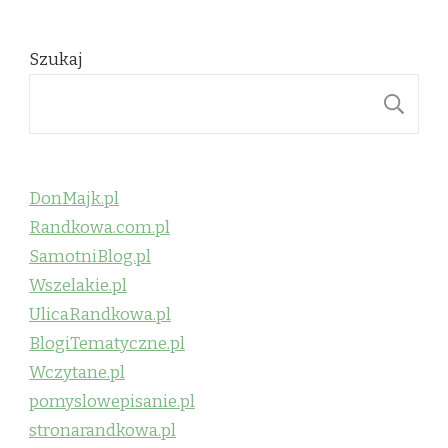
Szukaj
S
DonMajk.pl
Randkowa.com.pl
SamotniBlog.pl
Wszelakie.pl
UlicaRandkowa.pl
BlogiTematyczne.pl
Wczytane.pl
pomyslowepisanie.pl
stronarandkowa.pl