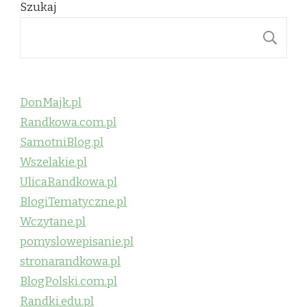
Szukaj
S
DonMajk.pl
Randkowa.com.pl
SamotniBlog.pl
Wszelakie.pl
UlicaRandkowa.pl
BlogiTematyczne.pl
Wczytane.pl
pomyslowepisanie.pl
stronarandkowa.pl
BlogPolski.com.pl
Randki.edu.pl