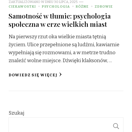
ZAKTUALIZOWANO W DNIU
30 LIPCA, 2025
CIEKAWOSTKI
PSYCHOLOGIA
RÓŻNE
ZDROWIE
Samotność w tłumie: psychologia
społeczna w erze wielkich miast
Na pierwszy rzut oka wielkie miasta tętnią
życiem. Ulice przepełnione są ludźmi, kawiarnie
wypełniają się rozmowami, a w metrze trudno
znaleźć wolne miejsce. Dźwięki klaksonów, …
DOWIEDZ SIĘ WIĘCEJ
Szukaj
S