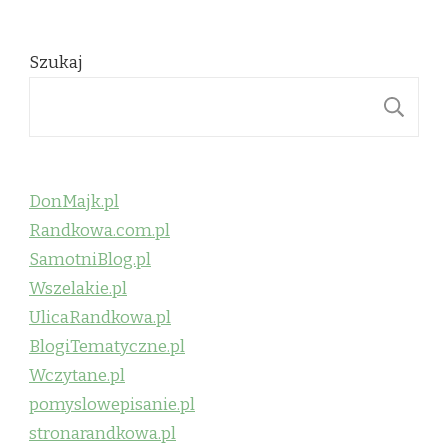
Szukaj
S
DonMajk.pl
Randkowa.com.pl
SamotniBlog.pl
Wszelakie.pl
UlicaRandkowa.pl
BlogiTematyczne.pl
Wczytane.pl
pomyslowepisanie.pl
stronarandkowa.pl