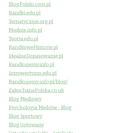
BlogPolski.com.pl
Randki.edu.pl
Tematycznie.org.pl
Modnie.info.pl
Teoria.edu.pl
RandkoweHistorie.pl
IdealneDopasowanie.pl
Randkujemy.info.pl
Introwertyzm.edu.pl
Randkujemy.info.pl/blog/
ZakochanaPolska.co.uk
Blog Mediowy
Psychologia Mediów - Blog
Blog Sportowy
Blog Gotowany