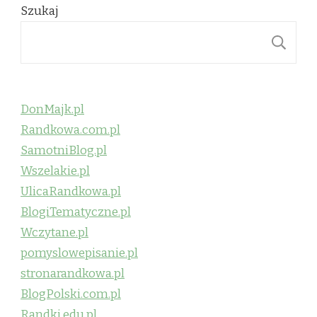
Szukaj
S
DonMajk.pl
Randkowa.com.pl
SamotniBlog.pl
Wszelakie.pl
UlicaRandkowa.pl
BlogiTematyczne.pl
Wczytane.pl
pomyslowepisanie.pl
stronarandkowa.pl
BlogPolski.com.pl
Randki.edu.pl