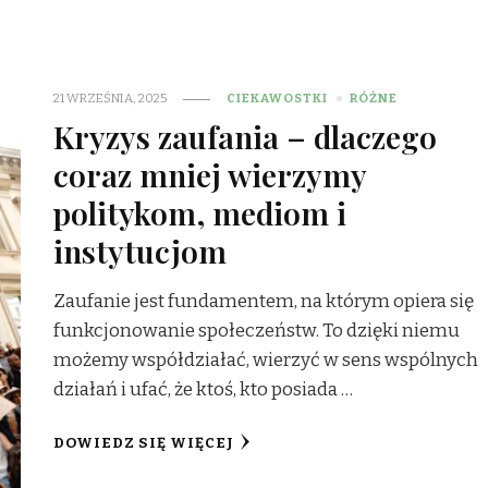
21 WRZEŚNIA, 2025
CIEKAWOSTKI
RÓŻNE
Kryzys zaufania – dlaczego
coraz mniej wierzymy
politykom, mediom i
instytucjom
Zaufanie jest fundamentem, na którym opiera się
funkcjonowanie społeczeństw. To dzięki niemu
możemy współdziałać, wierzyć w sens wspólnych
działań i ufać, że ktoś, kto posiada …
DOWIEDZ SIĘ WIĘCEJ