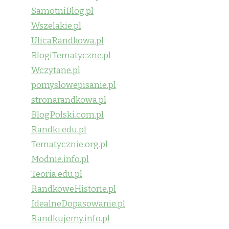
SamotniBlog.pl
Wszelakie.pl
UlicaRandkowa.pl
BlogiTematyczne.pl
Wczytane.pl
pomyslowepisanie.pl
stronarandkowa.pl
BlogPolski.com.pl
Randki.edu.pl
Tematycznie.org.pl
Modnie.info.pl
Teoria.edu.pl
RandkoweHistorie.pl
IdealneDopasowanie.pl
Randkujemy.info.pl