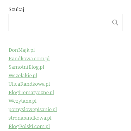
Szukaj
S
DonMajk.pl
Randkowa.com.pl
SamotniBlog.pl
Wszelakie.pl
UlicaRandkowa.pl
BlogiTematyczne.pl
Wczytane.pl
pomyslowepisanie.pl
stronarandkowa.pl
BlogPolski.com.pl