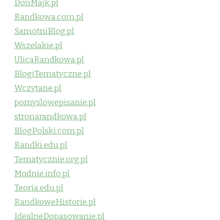
DonMajk.pl
Randkowa.com.pl
SamotniBlog.pl
Wszelakie.pl
UlicaRandkowa.pl
BlogiTematyczne.pl
Wczytane.pl
pomyslowepisanie.pl
stronarandkowa.pl
BlogPolski.com.pl
Randki.edu.pl
Tematycznie.org.pl
Modnie.info.pl
Teoria.edu.pl
RandkoweHistorie.pl
IdealneDopasowanie.pl