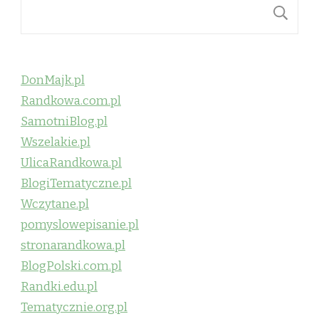
S
DonMajk.pl
Randkowa.com.pl
SamotniBlog.pl
Wszelakie.pl
UlicaRandkowa.pl
BlogiTematyczne.pl
Wczytane.pl
pomyslowepisanie.pl
stronarandkowa.pl
BlogPolski.com.pl
Randki.edu.pl
Tematycznie.org.pl